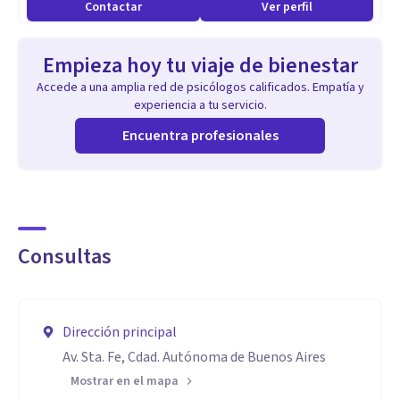
Contactar
Ver perfil
Comunicación Efectiva:
Empieza hoy tu viaje de bienestar
Accede a una amplia red de psicólogos calificados. Empatía y
Observación y Evaluación:
experiencia a tu servicio.
Encuentra profesionales
Adaptabilidad y Flexibilidad:
Ética y Confidencialidad:
Consultas
Investigación y Aplicación Práctica:
Autoconocimiento y Gestión Emocional:
Dirección principal
Av. Sta. Fe, Cdad. Autónoma de Buenos Aires
Mostrar en el mapa