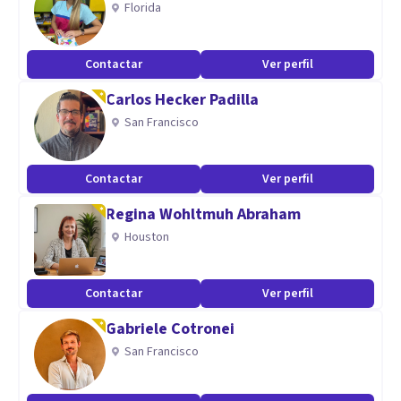
Florida
emocional y mental.
Si algo de esto resuena contigo, y necesitas un
Contactar
Ver perfil
acompañamiento, me encantaría que puedas contar
Carlos Hecker Padilla
conmigo, para poder ayudarte.
San Francisco
Especialidad
Contactar
Ver perfil
TCA
Depresión
Regina Wohltmuh Abraham
Ansiedad
Houston
Trastornos metabolicos - endocrinos e inmunologicos
Contactar
Ver perfil
Aptitudes
Gabriele Cotronei
Empatía y Escucha Activa:
San Francisco
Pensamiento Crítico y Resolución de Problemas: