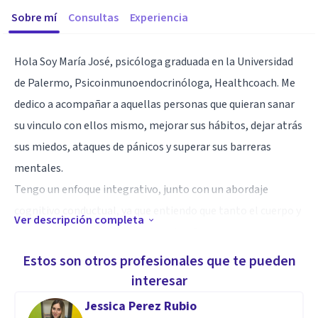
Sobre mí
Consultas
Experiencia
Hola Soy María José, psicóloga graduada en la Universidad
de Palermo, Psicoinmunoendocrinóloga, Healthcoach. Me
dedico a acompañar a aquellas personas que quieran sanar
su vinculo con ellos mismo, mejorar sus hábitos, dejar atrás
sus miedos, ataques de pánicos y superar sus barreras
mentales.
Tengo un enfoque integrativo, junto con un abordaje
cognitivo conductual, ya que entiendo que tanto el cuerpo y
Ver descripción completa
la mente s encuentran relacionados. Busco en cada proceso
terapéutico brindarte un espacio seguro, donde podamos
Estos son otros profesionales que te pueden
liberarte de tus emociones bloqueadas al igual que de tus
interesar
barreras mentales, para poder juntos desarrollar
Jessica Perez Rubio
herramientas que potencien tu bien estar, tu equilibro