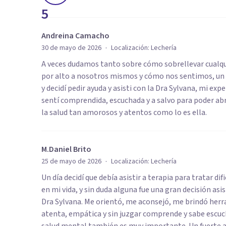
5
Andreina Camacho
·
30 de mayo de 2026
Localización:
Lechería
A veces dudamos tanto sobre cómo sobrellevar cualqui
por alto a nosotros mismos y cómo nos sentimos, u
y decidí pedir ayuda y asisti con la Dra Sylvana, mi ex
sentí comprendida, escuchada y a salvo para poder ab
la salud tan amorosos y atentos como lo es ella.
M.Daniel Brito
·
25 de mayo de 2026
Localización:
Lechería
Un día decidí que debía asistir a terapia para tratar 
en mi vida, y sin duda alguna fue una gran decisión asi
Dra Sylvana. Me orientó, me aconsejó, me brindó herra
atenta, empática y sin juzgar comprende y sabe escuc