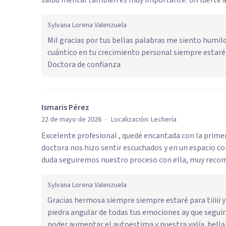
salud mental también es muy importante. Un fuerte 
Sylvana Lorena Valenzuela
Mil gracias por tus bellas palabras me siento humil
cuántico en tu crecimiento personal siempre estaré p
Doctora de confianza
Ismaris Pérez
·
22 de mayo de 2026
Localización:
Lechería
Excelente profesional , quedé encantada con la primer
doctora nos hizo sentir escuchados y en un espacio 
duda seguiremos nuestro proceso con ella, muy reco
Sylvana Lorena Valenzuela
Gracias hermosa siempre siempre estaré para tiiiii 
piedra angular de todas tus emociones ay que seguir
poder aumentar el autoestima y nuestra valía .bella 