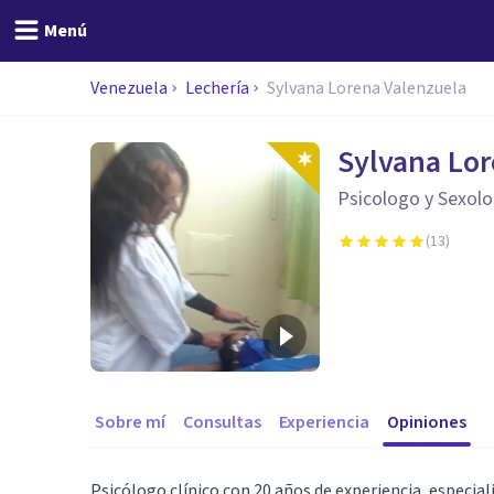
Menú
Venezuela
Lechería
Sylvana Lorena Valenzuela
Sylvana Lor
Psicologo y Sexol
(
13
)
Sobre mí
Consultas
Experiencia
Opiniones
Psicólogo clínico con 20 años de experiencia, especiali