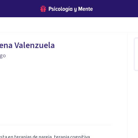
ena Valenzuela
ogo
sta en terapias de pareja, terapia cognitiva