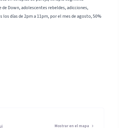
 de Down, adolescentes rebeldes, adicciones,
os los días de 2pm a 11pm, por el mes de agosto, 50%
an, atiendo via online y presencial todos los días,
ui
Mostrar en el mapa