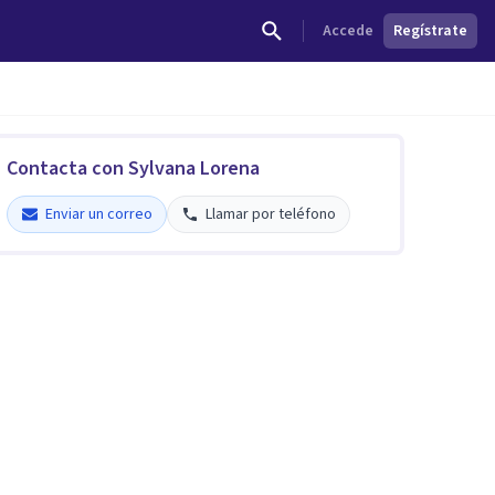
Accede
Regístrate
Contacta con Sylvana Lorena
Enviar un correo
Llamar por teléfono
Sylvana Lorena Valenzuela
5
Enviar un correo
Llamar por teléfono