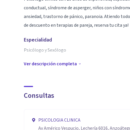
conductual, síndrome de asperger, niños con síndrome
ansiedad, trastorno de pánico, paranoia. Atiendo tod
de descuento en terapias de pareja, reserva tu cita ya!
Especialidad
Psicólogo y Sexólogo
Ver descripción completa
Aptitudes
Tengo un horario muy cómodo para personas que trabaj
sábados y domingos incluidos
Consultas
PSICOLOGIA CLINICA
Av Américo Vespucio, Lechería 6016, Anzoáteg