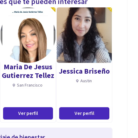
les que te pueden interesar
Maria De Jesus
Jessica Briseño
Gutierrez Tellez
Austin
San Francisco
Ver perfil
Ver perfil
iaje de bienestar