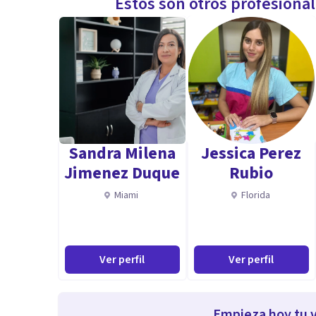
Estos son otros profesiona
Sandra Milena
Jessica Perez
Jimenez Duque
Rubio
Miami
Florida
Ver perfil
Ver perfil
Empieza hoy tu v