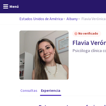
Menú
Estados Unidos de América
Albany
Flavia Verónica
No verificado
Flavia Veró
Psicóloga clínica c
Consultas
Experiencia