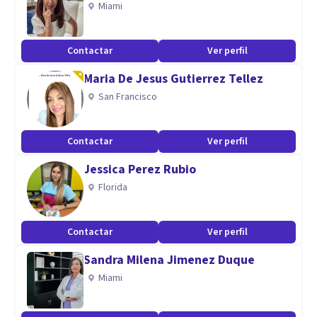
Miami
Aptitudes
Contactar
Ver perfil
Mi enfoque integrador combina herramientas de desarrollo
Maria De Jesus Gutierrez Tellez
personal con estrategias empresariales, lo que me permite
San Francisco
abordar desafíos desde una perspectiva holística. Mi
experiencia en diversas profesiones me ha dotado de una
comprensión profunda de las dinámicas humanas y
Contactar
Ver perfil
organizacionales, facilitando procesos de cambio efectivos
Jessica Perez Rubio
y sostenibles.
Florida
Contactar
Ver perfil
Sandra Milena Jimenez Duque
Miami