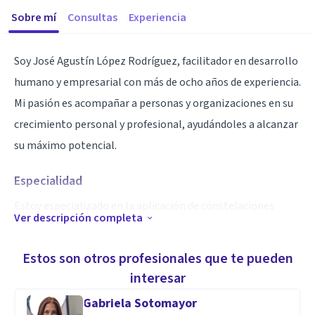
Sobre mí
Consultas
Experiencia
Soy José Agustín López Rodríguez, facilitador en desarrollo
humano y empresarial con más de ocho años de experiencia.
Mi pasión es acompañar a personas y organizaciones en su
crecimiento personal y profesional, ayudándoles a alcanzar
su máximo potencial.
Especialidad
Estoy especializado en la aplicación de constelaciones
Ver descripción completa
familiares y técnicas sistémicas para mejorar el bienestar
emocional y las dinámicas internas, tanto a nivel individual
Estos son otros profesionales que te pueden
como corporativo. Ofrezco consultas individuales,
interesar
programas grupales y talleres presenciales, adaptados a las
Gabriela Sotomayor
necesidades específicas de cada cliente.