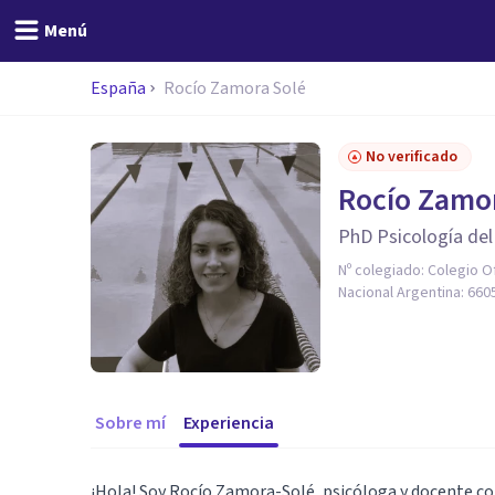
Menú
España
Rocío Zamora Solé
No verificado
Rocío Zamo
PhD Psicología del
Nº colegiado:
Colegio Of
Nacional Argentina: 660
Sobre mí
Experiencia
¡Hola! Soy Rocío Zamora-Solé, psicóloga y docente con