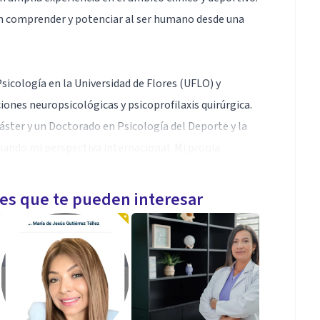
en comprender y potenciar al ser humano desde una
icología en la Universidad de Flores (UFLO) y
ones neuropsicológicas y psicoprofilaxis quirúrgica.
áster y un Doctorado en Psicología del Deporte y la
ando mi perspectiva internacional. Mi propia
 la adaptación y la resiliencia, aspectos clave en mi
s contextos, incluyendo deportistas, familias y
les que te pueden interesar
onal durante transiciones vitales, es decir, etapas
otros mismos, del mundo y de nuestras relaciones.
/paternidad y el retiro profesional.