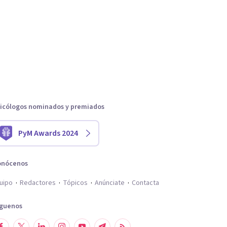
icólogos nominados y premiados
PyM Awards 2024
onócenos
uipo
Redactores
Tópicos
Anúnciate
Contacta
íguenos