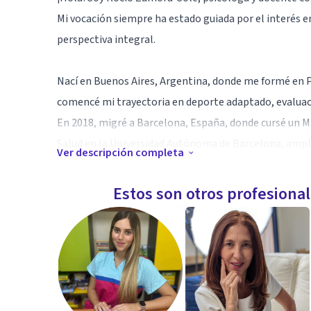
Mi vocación siempre ha estado guiada por el interés 
perspectiva integral.
Nací en Buenos Aires, Argentina, donde me formé en Ps
comencé mi trayectoria en deporte adaptado, evaluaci
En 2018, migré a Barcelona, España, donde cursé un M
Salud en la Universidad Autónoma de Barcelona, ampli
Ver descripción completa
experiencia migratoria fortaleció mi sensibilidad hacia
enfoque. Actualmente, acompaño a personas en diverso
Estos son otros profesiona
entrenadores, integrando bienestar y rendimiento.
Especialidad
Me especializo en el acompañamiento personal y relaci
de cambio que transforman nuestra percepción de nos
Algunos ejemplos incluyen la migración, la maternidad