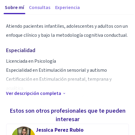
Sobre mí
Consultas
Experiencia
Atiendo pacientes infantiles, adolescentes y adultos con un
enfoque clínico y bajo la metodología cognitiva conductual.
Especialidad
Licenciada en Psicología
Especialidad en Estimulación sensorial y autismo
Certificación en Estimulación prenatal, temprana y
acuática.
Ver descripción completa
Maestría en Psicología Clínica y de la Salud.
Estos son otros profesionales que te pueden
Aptitudes
interesar
Soy proactiva, con una capacidad de escucha activa y un
Jessica Perez Rubio
autoanálisis detallado para identificación, tratamiento y