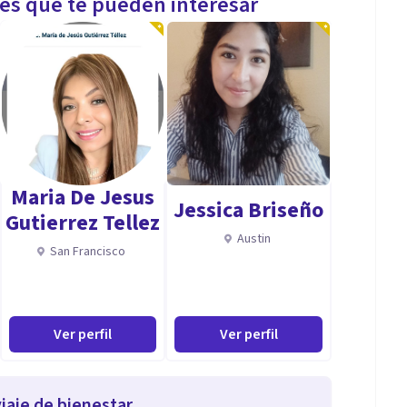
les que te pueden interesar
Maria De Jesus
Jessica Briseño
Gutierrez Tellez
Austin
San Francisco
Ver perfil
Ver perfil
iaje de bienestar