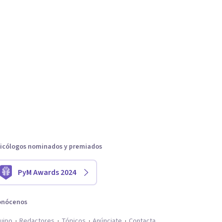
icólogos nominados y premiados
PyM Awards 2024
onócenos
uipo
Redactores
Tópicos
Anúnciate
Contacta