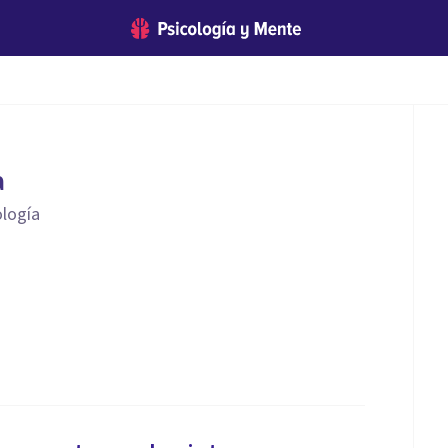
a
ología