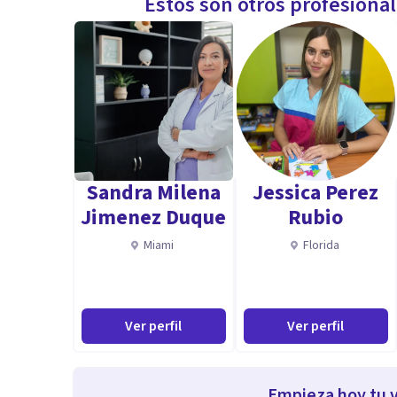
Estos son otros profesiona
Sandra Milena
Jessica Perez
Jimenez Duque
Rubio
Miami
Florida
Ver perfil
Ver perfil
Empieza hoy tu v