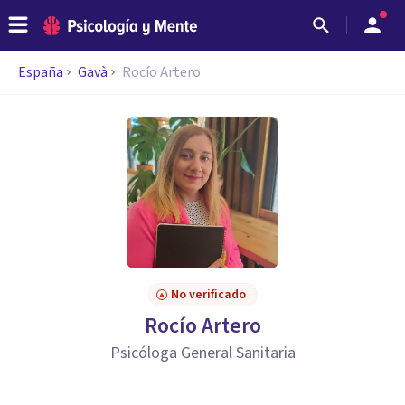
España
Gavà
Rocío Artero
No verificado
Rocío Artero
Psicóloga General Sanitaria