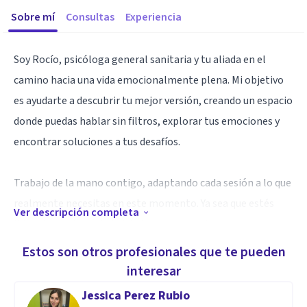
Sobre mí
Consultas
Experiencia
Soy Rocío, psicóloga general sanitaria y tu aliada en el
camino hacia una vida emocionalmente plena. Mi objetivo
es ayudarte a descubrir tu mejor versión, creando un espacio
donde puedas hablar sin filtros, explorar tus emociones y
encontrar soluciones a tus desafíos.
Trabajo de la mano contigo, adaptando cada sesión a lo que
realmente necesitas en este momento. Ya sea que estés
Ver descripción completa
lidiando con la ansiedad, la toma de decisiones o
simplemente buscando equilibrio, estoy aquí para guiarte
Estos son otros profesionales que te pueden
con empatía y compromiso.
interesar
Jessica Perez Rubio
Juntos, encontraremos las herramientas para que vivas con