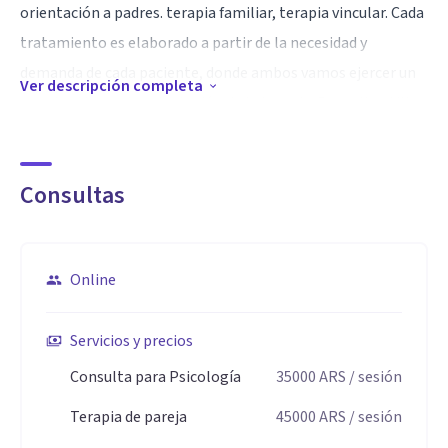
orientación a padres. terapia familiar, terapia vincular. Cada
tratamiento es elaborado a partir de la necesidad y
demanda de cada paciente, donde ambos vamos ejercer un
Ver descripción completa
papel activo en la orientación de la terapia. Para ello utilizo
recursos técnicos amplios y flexibles, adaptados al
momento y problemática de cada persona.
Consultas
Especialidad
Ataques de pánico, Impulsividad, Autoestima, ansiedad
,depresión, fobias, estrés, angustia, Terapia de parejas,
Online
orientación a padres, TEA, TDH, Terapia vincular, violencia
familiar,Taller e la memoria para tercera edad,terapia
Servicios y precios
familiar, trastornos cognitivos.trastornos del estado de
Consulta para Psicología
35000
ARS
/ sesión
animo,trastornos propios de la vejez,
Terapia de pareja
45000
ARS
/ sesión