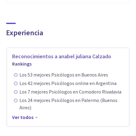
Aptitudes
Poseo amplia experiencia en la atención de trastornos de
ansiedad, trastornos del estado de ánimo, duelos, ataques
de pánico , crisis de pareja , estados de angustia, TEA, y crisis
Experiencia
vitales.
Reconocimientos a
anabel juliana Calzado
En continua formación, he realizado numerosos cursos y
Rankings
seminarios de posgrado, ateneos y supervisiones clínicas.
Los 53 mejores Psicólogos en Buenos Aires
Los 42 mejores Psicólogos online en Argentina
Los 7 mejores Psicólogos en Comodoro Rivadavia
Los 24 mejores Psicólogos en Palermo (Buenos
Aires)
Ver todos