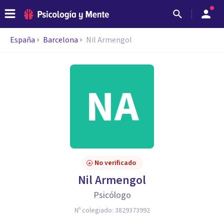
España
Barcelona
Nil Armengol
No verificado
Nil Armengol
Psicólogo
Nº colegiado:
3829373992