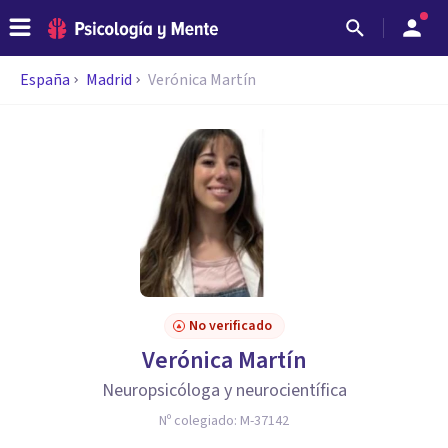
España
Madrid
Verónica Martín
No verificado
Verónica Martín
Neuropsicóloga y neurocientífica
Nº colegiado:
M-37142