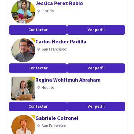
Jessica Perez Rubio
evaluación como de devolución de informe). Mientras que,
Florida
en el caso del proceso de rehabilitación, también se llevará
a cabo un planing con metas específicas y realistas que se
Contactar
Ver perfil
irán actualizando según se vayan cumpliendo objetivos.
Carlos Hecker Padilla
No dudes en ponerte en contacto conmigo para resolver
San Francisco
cualquier duda o pregunta.
Contactar
Ver perfil
Regina Wohltmuh Abraham
Houston
Contactar
Ver perfil
Gabriele Cotronei
San Francisco