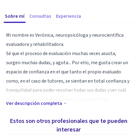
Sobre mí
Consultas
Experiencia
Mi nombre es Verónica, neuropsicóloga y neurocientífica
evaluadora y rehabilitadora.
Sé que el proceso de evaluación muchas veces asusta,
surgen muchas dudas, y agota... Por ello, me gusta crear un
espacio de confianza en el que tanto el propio evaluado
como, en el caso de tutores, se sientan en total confianza y
tranquilidad para poder resolver todas sus dudas y ver cuál
es el mejor procedimiento para su caso específico.
Ver descripción completa
Cada caso es único, por ello, me centro en cada uno como
tal. Durante la primera entrevista se establecerán los
Estos son otros profesionales que te pueden
criterios de evaluación respecto a la demanda del usuario,
interesar
una planificación de las siguientes sesiones (tanto de