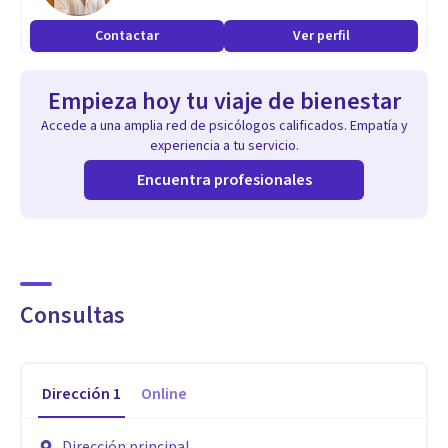
Contactar
Ver perfil
Aptitudes
Pasión por mi profesión.
Empieza hoy tu viaje de bienestar
Cada historia es única y mi objetivo es ayudarte.
Accede a una amplia red de psicólogos calificados. Empatía y
experiencia a tu servicio.
Encuentra profesionales
Consultas
Dirección
1
Online
Dirección principal