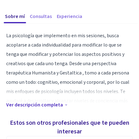
Sobre mí
Consultas
Experiencia
La psicología que implemento en mis sesiones, busca
acoplarse a cada individualidad para modificar lo que se
tenga que modificar y potenciar los aspectos positivos y
creativos que cada uno tenga. Desde una perspectiva
terapéutica Humanista y Gestaltica , tomo a cada persona
como un todo: cognitivo, emocional y corporal, por lo cual
mis enfoques de psicología incluyen todos los niveles. Te
ayudaré a desarrollar y alcanzar niveles de conciencia más
Ver descripción completa
evolucionados e integradores en relación a nuestro mundo
interior como en la relación con los demás. Para mí cada ser
Estos son otros profesionales que te pueden
humano es único, responsable de su propia existencia y
interesar
experiencia, capaz de tomar conciencia y asumir sus propios