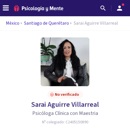
México
Santiago de Querétaro
Sarai Aguirre Villarreal
No verificado
Sarai Aguirre Villarreal
Psicóloga Clínica con Maestria
Nº colegiado:
C2405150890