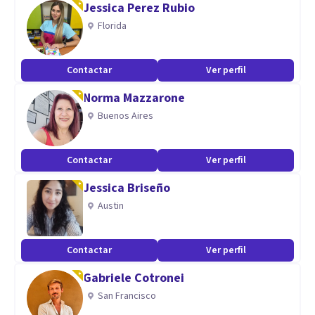
Jessica Perez Rubio
Ansiedad
Florida
Autoestima
Codependencia
Contactar
Ver perfil
Conflictos familiares
Norma Mazzarone
Control de la ira
Buenos Aires
Depresión
Divorcio
Contactar
Ver perfil
Duelo
Estrés
Jessica Briseño
Terapia de pareja
Austin
Terapia para hombres
Terapia para mujeres
Contactar
Ver perfil
Gabriele Cotronei
Aptitudes
San Francisco
Como miembro activo de la Sociedad Mexicana de