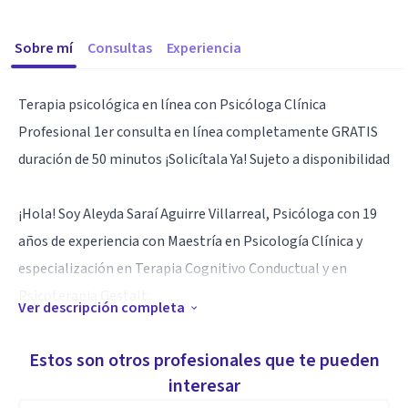
Sobre mí
Consultas
Experiencia
Terapia psicológica en línea con Psicóloga Clínica
Profesional 1er consulta en línea completamente GRATIS
duración de 50 minutos ¡Solicítala Ya! Sujeto a disponibilidad
¡Hola! Soy Aleyda Saraí Aguirre Villarreal, Psicóloga con 19
años de experiencia con Maestría en Psicología Clínica y
especialización en Terapia Cognitivo Conductual y en
Psicoterapia Gestalt.
Ver descripción completa
Descubre la flexibilidad de la Terapia en Línea por
videollamada es segura, cómoda y confidencial
Estos son otros profesionales que te pueden
interesar
Especialidad