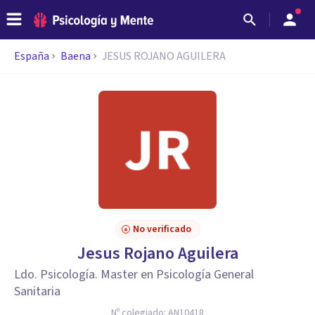
España
Baena
JESUS ROJANO AGUILERA
No verificado
Jesus Rojano Aguilera
Ldo. Psicología. Master en Psicología General
Sanitaria
Nº colegiado:
AN10418