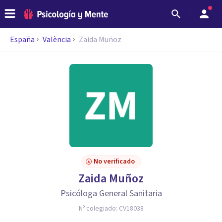
España
València
Zaida Muñoz
No verificado
Zaida Muñoz
Psicóloga General Sanitaria
Nº colegiado:
CV18038