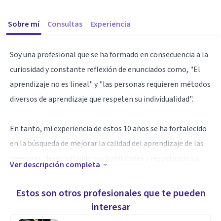
Sobre mí
Consultas
Experiencia
Soy una profesional que se ha formado en consecuencia a la
curiosidad y constante reflexión de enunciados como, "El
aprendizaje no es lineal" y "las personas requieren métodos
diversos de aprendizaje que respeten su individualidad".
En tanto, mi experiencia de estos 10 años se ha fortalecido
en la búsqueda de mejorar la calidad del aprendizaje de las
personas, desarrollando sus habilidades y respetando su
Ver descripción completa
individualidad, compartí en aulas con niñas, niños,
adolescentes, docentes y padres de familia, siendo Docente
Estos son otros profesionales que te pueden
Pedagoga de Apoyo a la Inclusión, y desde la Dirección
interesar
Nacional de Educación Especializada e Inclusiva del