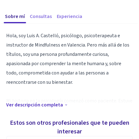
Sobre mí
Consultas
Experiencia
Hola, soy Luis A. Castelló, psicólogo, psicoterapeuta e
instructor de Mindfulness en Valencia. Pero más allá de los
títulos, soy una persona profundamente curiosa,
apasionada por comprender la mente humana y, sobre
todo, comprometida con ayudar a las personas a
reencontrarse con su bienestar.
Mi historia en la psicología comenzó como paciente. Estuve
Ver descripción completa
durante siete años en psicoterapia personal, un proceso
tan transformador que no solo me devolvió la paz, sino que
Estos son otros profesionales que te pueden
me hizo enamorarme de esta profesión. Aquella experiencia
interesar
encendió en mí una vocación que no ha dejado de crecer.