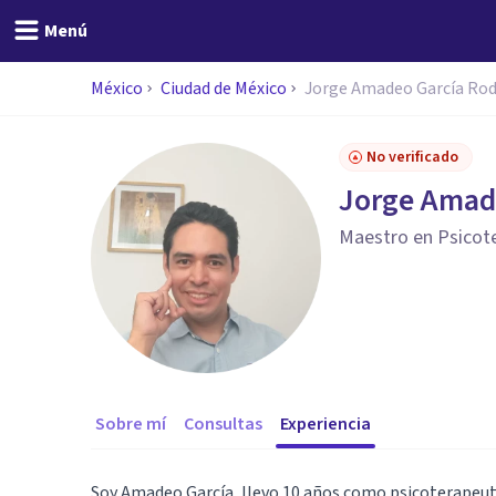
Menú
México
Ciudad de México
Jorge Amadeo García Rod
No verificado
Jorge Amad
Maestro en Psicote
Sobre mí
Consultas
Experiencia
Soy Amadeo García, llevo 10 años como psicoterapeut