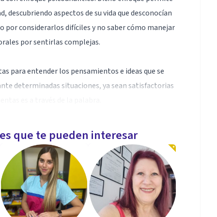
d, descubriendo aspectos de su vida que desconocían
o por considerarlos difíciles y no saber cómo manejar
orales por sentirlas complejas.
s para entender los pensamientos e ideas que se
nte determinadas situaciones, ya sean satisfactorias
ntas es a través de la palabra.
ue piensas sin el temor de sentirte juzgado pues hay
les que te pueden interesar
lorar tu mundo interno.
decen ansiedad, depresión, derivado de situaciones
ciales o alguna enfermedad orgánica que les genera un