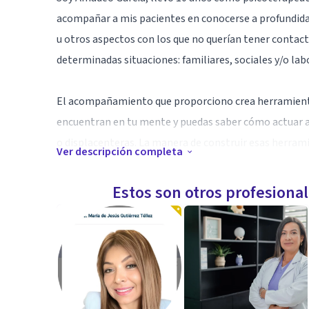
acompañar a mis pacientes en conocerse a profundida
u otros aspectos con los que no querían tener contact
determinadas situaciones: familiares, sociales y/o lab
El acompañamiento que proporciono crea herramienta
encuentran en tu mente y puedas saber cómo actuar a
o displacenteras. La manera de construir esas herramie
Ver descripción completa
En este espacio brindado para ti podrás expresar lo q
Estos son otros profesiona
una escucha atenta a lo que dices para ayudarte y exp
Especialidad
Mi especialidad es el tratamiento con personas que pa
personales como conflictos familiares, laborales, so
malestar psíquico.