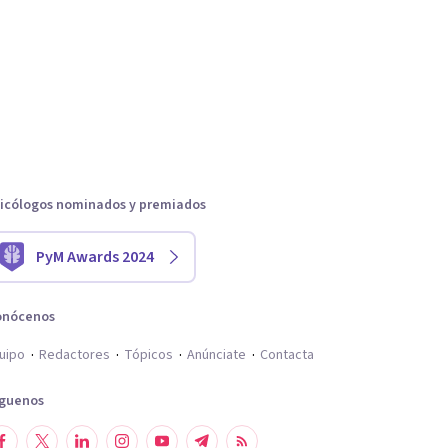
icólogos nominados y premiados
PyM Awards 2024
onócenos
uipo
Redactores
Tópicos
Anúnciate
Contacta
íguenos