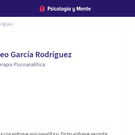
ríguez
eo García Rodríguez
rapia Psicoanalítica
a con enfoque psicoanalítico. Dicho enfoque permite