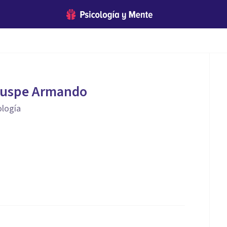
muspe Armando
ología