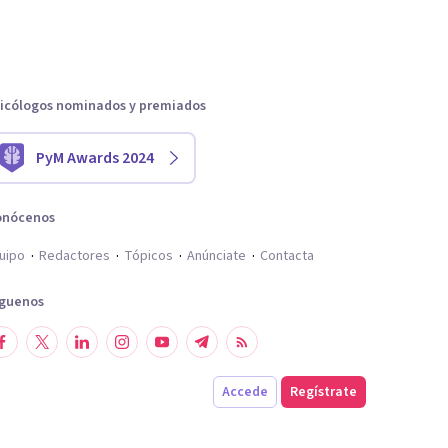
icólogos nominados y premiados
PyM Awards 2024
onócenos
uipo
Redactores
Tópicos
Anúnciate
Contacta
íguenos
Accede
Regístrate