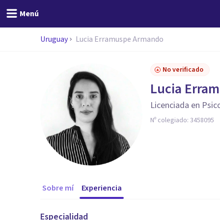
Menú
Uruguay
Lucia Erramuspe Armando
No verificado
Lucia Erra
Licenciada en Psic
Nº colegiado:
3458095
Sobre mí
Experiencia
Especialidad