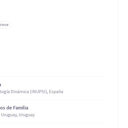
Breve
a
ología Dinámica (INUPSI), España
os de Familia
 Uruguay, Uruguay