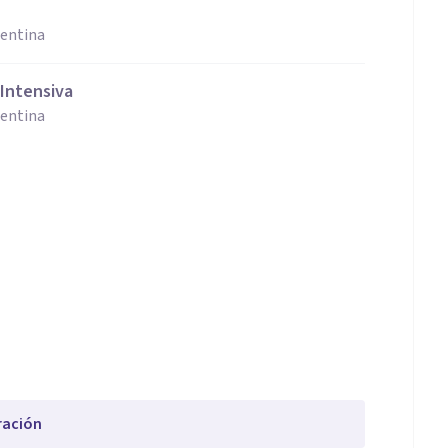
gentina
 Intensiva
gentina
ración