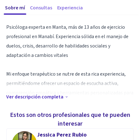
Sobre mí
Consultas
Experiencia
Psicóloga experta en Manta, más de 13 años de ejercicio
profesional en Manabí. Experiencia sólida en el manejo de
duelos, crisis, desarrollo de habilidades sociales y
adaptación a cambios vitales
Mi enfoque terapéutico se nutre de esta rica experiencia,
permitiéndome ofrecer un espacio de escucha activa,
comprensión empática y herramientas personalizadas para
Ver descripción completa
abordar diversas necesidades de mis consultantes. Creo
firmemente en el potencial de cada individuo para alcanzar
Estos son otros profesionales que te pueden
el bienestar emocional y el crecimiento personal.
interesar
Jessica Perez Rubio
Si buscas un acompañamiento profesional y cercano en tu