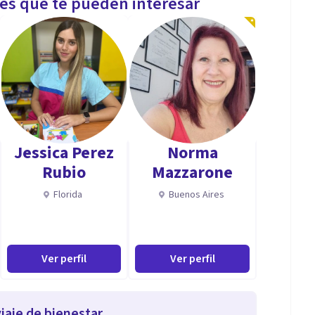
les que te pueden interesar
Jessica Perez
Norma
Rubio
Mazzarone
Florida
Buenos Aires
Ver perfil
Ver perfil
iaje de bienestar