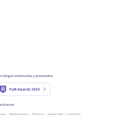
icólogos nominados y premiados
PyM Awards 2024
onócenos
uipo
Redactores
Tópicos
Anúnciate
Contacta