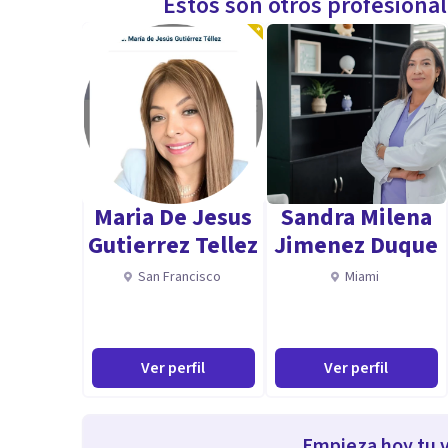
Estos son otros profesiona
Maria De Jesus
Sandra Milena
Gutierrez Tellez
Jimenez Duque
San Francisco
Miami
Ver perfil
Ver perfil
Empieza hoy tu v