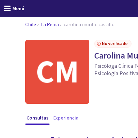
Menú
Chile
La Reina
carolina murillo castillo
No verificado
Carolina Mur
Psicóloga Clínica 
Psicología Positiv
Consultas
Experiencia