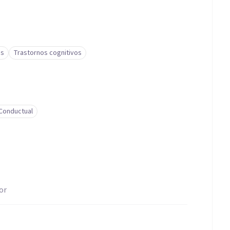
as
Trastornos cognitivos
-Conductual
or