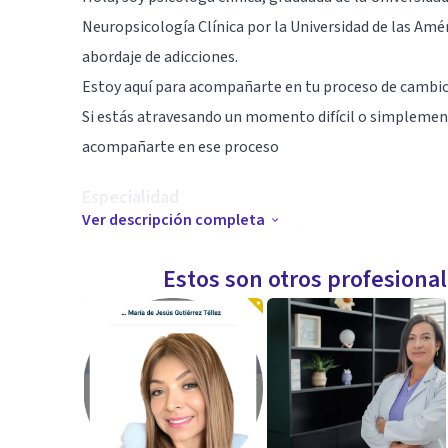
Neuropsicología Clínica por la Universidad de las Amé
abordaje de adicciones.
Estoy aquí para acompañarte en tu proceso de cambio 
Si estás atravesando un momento difícil o simplemen
acompañarte en ese proceso
Especialidad
Ver descripción completa
Me encuentro capacitada en la Atención para el mane
Me especializo en atención y abordaje de adicciones.
Estos son otros profesiona
Mi enfoque integra herramientas clínicas y neuropsic
Aptitudes
Trabajo desde una mirada empática y profesional, a
problemático, entre otros.
Actualmente, atiendo en modalidad presencial y en lí