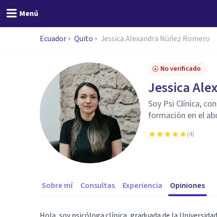
Menú
Ecuador
Quito
Jessica Alexandra Núñez Romero
No verificado
Jessica Al
Soy Psi Clínica, co
formación en el ab
(
4
)
Sobre mí
Consultas
Experiencia
Opiniones
Hola, soy psicóloga clínica, graduada de la Universida