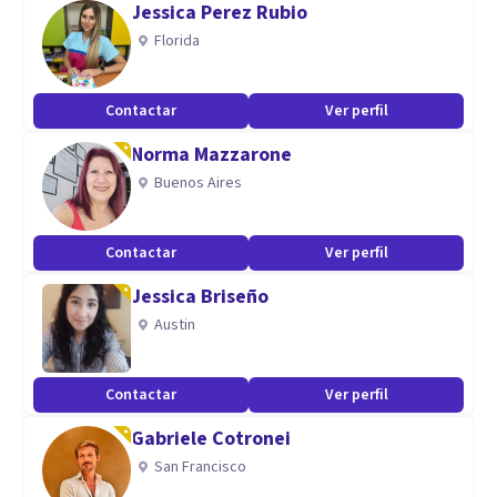
Jessica Perez Rubio
Formacion de liderazgo, comunicacion.
Florida
Contactar
Ver perfil
Norma Mazzarone
Buenos Aires
Contactar
Ver perfil
Jessica Briseño
Austin
Contactar
Ver perfil
Gabriele Cotronei
San Francisco