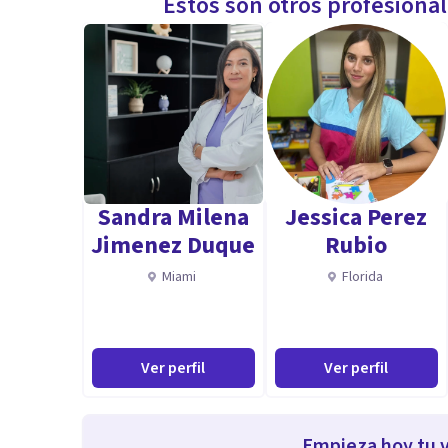
Estos son otros profesiona
Sandra Milena
Jessica Perez
Jimenez Duque
Rubio
Miami
Florida
Ver perfil
Ver perfil
Empieza hoy tu v