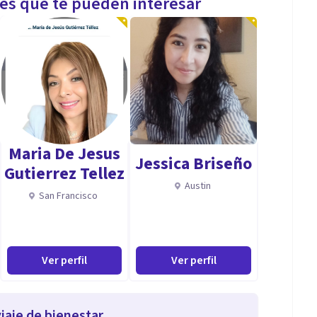
les que te pueden interesar
Maria De Jesus
Jessica Briseño
Gutierrez Tellez
Austin
San Francisco
Ver perfil
Ver perfil
iaje de bienestar