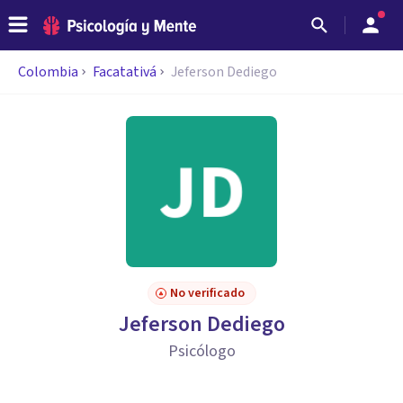
Colombia
Facatativá
Jeferson Dediego
No verificado
Jeferson Dediego
Psicólogo