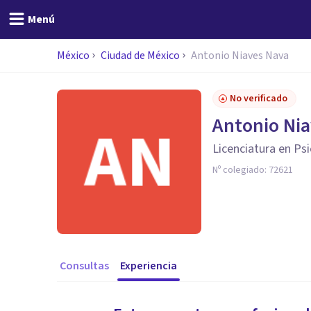
Menú
México
Ciudad de México
Antonio Niaves Nava
No verificado
Antonio Ni
Licenciatura en Ps
Nº colegiado:
72621
Consultas
Experiencia