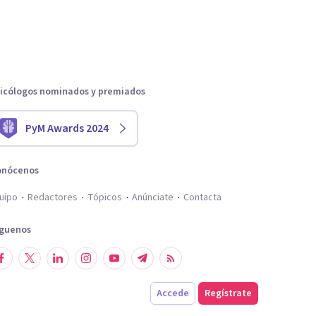
icólogos nominados y premiados
PyM Awards 2024
onócenos
uipo
Redactores
Tópicos
Anúnciate
Contacta
íguenos
Accede
Regístrate