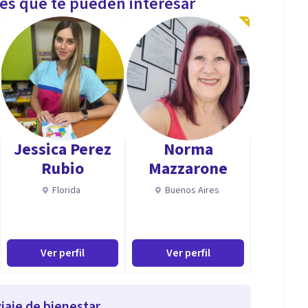
les que te pueden interesar
Jessica Perez
Norma
Rubio
Mazzarone
Florida
Buenos Aires
Ver perfil
Ver perfil
iaje de bienestar