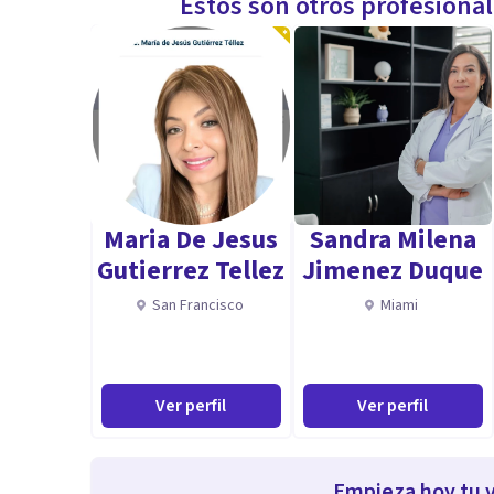
Estos son otros profesiona
Maria De Jesus
Sandra Milena
Gutierrez Tellez
Jimenez Duque
San Francisco
Miami
Ver perfil
Ver perfil
Empieza hoy tu v