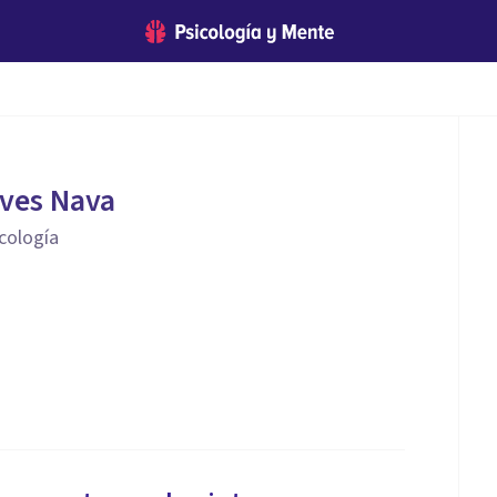
aves Nava
icología