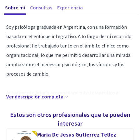
Sobre mí
Consultas
Experiencia
Soy psicóloga graduada en Argentina, con una formación
basada en el enfoque integrativo. A lo largo de mi recorrido
profesional he trabajado tanto en el ámbito clínico como
organizacional, lo que me permitió desarrollar una mirada
amplia sobre el bienestar psicológico, los vínculos y los
procesos de cambio.
Actualmente brindo acompañamiento terapéutico a
Ver descripción completa
personas adultas desde una perspectiva flexible, humana y
centrada en la singularidad de cada historia. Mi enfoque
Estos son otros profesionales que te pueden
combina recursos de distintas corrientes –como la terapia
interesar
cognitivo-conductual, las terapias humanistas y la
Maria De Jesus Gutierrez Tellez
psicología sistémica– adaptados a las necesidades de cada