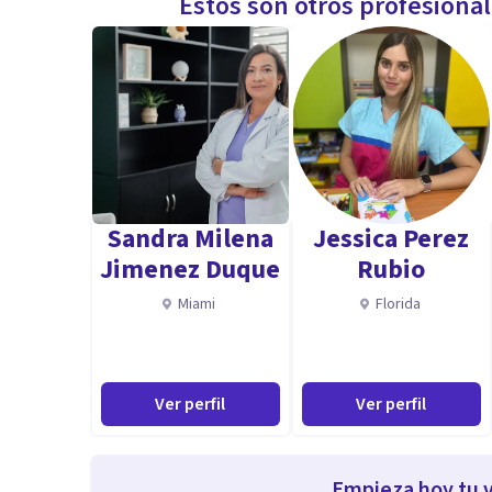
Estos son otros profesiona
Sandra Milena
Jessica Perez
Jimenez Duque
Rubio
Miami
Florida
Ver perfil
Ver perfil
Empieza hoy tu v