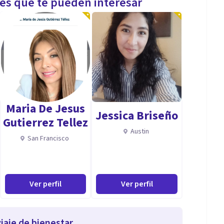
les que te pueden interesar
Maria De Jesus
Jessica Briseño
Gutierrez Tellez
Austin
San Francisco
Ver perfil
Ver perfil
iaje de bienestar