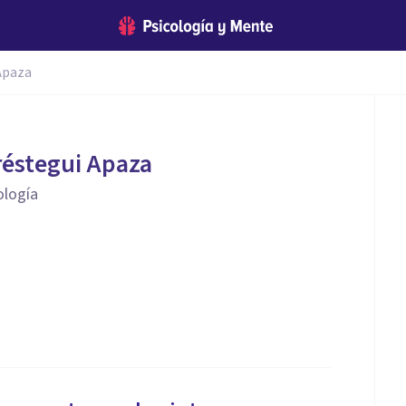
Apaza
réstegui Apaza
ología