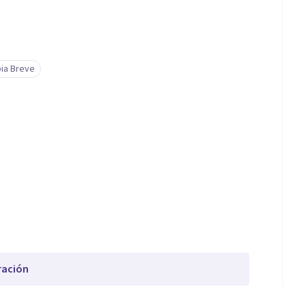
ia Breve
ración