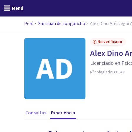
Menú
Perú
San Juan de Lurigancho
Alex Dino Aréstegui 
No verificado
Alex Dino A
Licenciado en Psic
Nº colegiado:
60143
Consultas
Experiencia