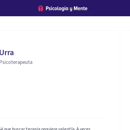
 Urra
 Psicoterapeuta
é que buscar terapia requiere valentía. A veces