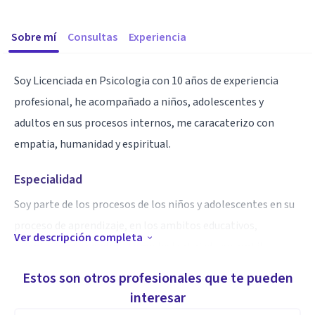
Sobre mí
Consultas
Experiencia
Soy Licenciada en Psicologia con 10 años de experiencia
profesional, he acompañado a niños, adolescentes y
adultos en sus procesos internos, me caracaterizo con
empatia, humanidad y espiritual.
Especialidad
Soy parte de los procesos de los niños y adolescentes en su
proceso de aprendizaje, en los ambitos educativos,
Ver descripción completa
orientaciones a padres, como he trabajado en ambito
hospitalario de la salud mental con pacientes de bajos
Estos son otros profesionales que te pueden
recursos, y en el ámbito privado practicante de la terapia
interesar
cognitivo conductual para el abordaje en la Depresion,