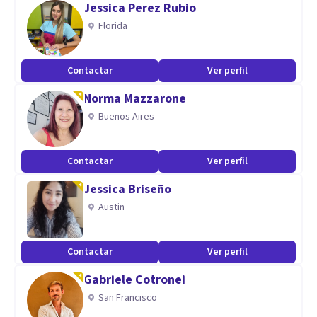
Jessica Perez Rubio
Estres postraumatico, ansiedad y Trastorno del
Florida
Neurodesarrollo
Contactar
Ver perfil
Aptitudes
Norma Mazzarone
Observadora
Buenos Aires
Humana
Introspectiva
Espiritual
Contactar
Ver perfil
Sabia
Jessica Briseño
Austin
Contactar
Ver perfil
Gabriele Cotronei
San Francisco