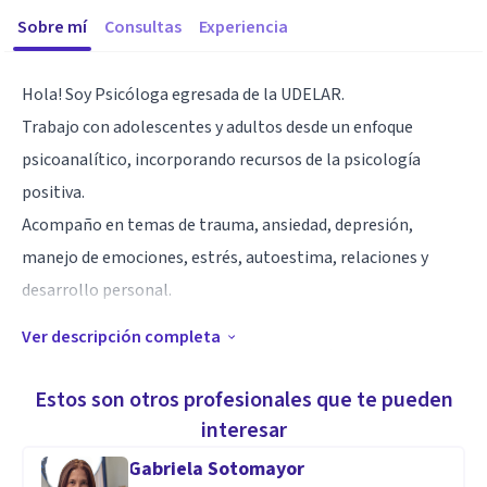
Sobre mí
Consultas
Experiencia
Hola! Soy Psicóloga egresada de la UDELAR.
Trabajo con adolescentes y adultos desde un enfoque
psicoanalítico, incorporando recursos de la psicología
positiva.
Acompaño en temas de trauma, ansiedad, depresión,
manejo de emociones, estrés, autoestima, relaciones y
desarrollo personal.
Ver descripción completa
Mi objetivo es ofrecer un espacio seguro, de escucha y
reflexión, donde cada persona pueda comprender su
Estos son otros profesionales que te pueden
historia, superar bloqueos y desarrollar su potencial.
interesar
Gabriela Sotomayor
Aptitudes