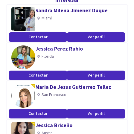
interesar
temáticas como ansiedad, angustia, estrés, depresión,
Sandra Milena Jimenez Duque
duelos, traumas y temas relacionados con la crianza y
Miami
apoyo en habilidades parentales.
Contactar
Ver perfil
Aptitudes
Jessica Perez Rubio
Para llevar a cabo mi ejercicio profesional utilizo un
Florida
enfoque integral con predominio de la terapia sistémica,
cognitivo conductual y de juego.
Atiendo de 6 - 99 años
Contactar
Ver perfil
Maria De Jesus Gutierrez Tellez
San Francisco
Contactar
Ver perfil
Jessica Briseño
Austin