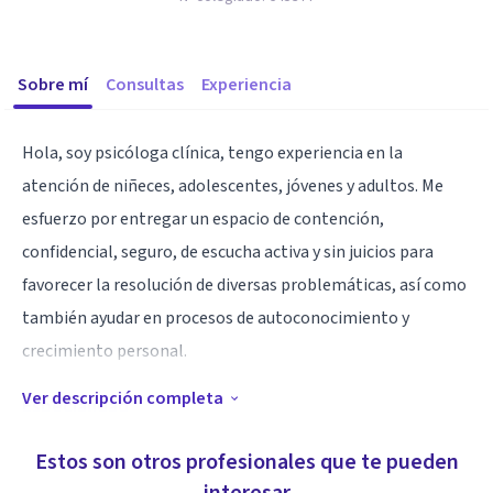
Sobre mí
Consultas
Experiencia
Hola, soy psicóloga clínica, tengo experiencia en la
atención de niñeces, adolescentes, jóvenes y adultos. Me
esfuerzo por entregar un espacio de contención,
confidencial, seguro, de escucha activa y sin juicios para
favorecer la resolución de diversas problemáticas, así como
también ayudar en procesos de autoconocimiento y
crecimiento personal.
Ver descripción completa
Especialidad
Estoy en constantes capacitaciones para estar actualizada
Estos son otros profesionales que te pueden
y vigente, tengo experiencia en tratamientos de diversas