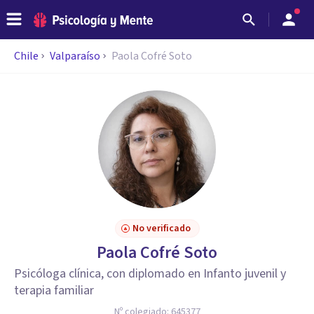
Chile
Valparaíso
Paola Cofré Soto
No verificado
Paola Cofré Soto
Psicóloga clínica, con diplomado en Infanto juvenil y
terapia familiar
Nº colegiado:
645377