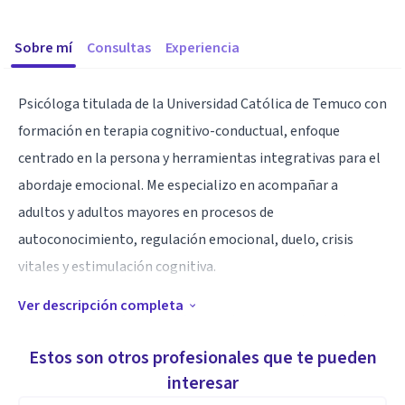
Sobre mí
Consultas
Experiencia
Psicóloga titulada de la Universidad Católica de Temuco con
formación en terapia cognitivo-conductual, enfoque
centrado en la persona y herramientas integrativas para el
abordaje emocional. Me especializo en acompañar a
adultos y adultos mayores en procesos de
autoconocimiento, regulación emocional, duelo, crisis
vitales y estimulación cognitiva.
Ver descripción completa
Mi espacio terapéutico está pensado para que te sientas
escuchado, validado y acompañado en cada etapa de tu
Estos son otros profesionales que te pueden
proceso. Trabajo desde una mirada respetuosa y empática,
interesar
adaptando las herramientas a tus necesidades únicas 💬