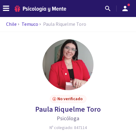
Chile
Temuco
Paula Riquelme Toro
No verificado
Paula Riquelme Toro
Psicóloga
Nº colegiado:
847114