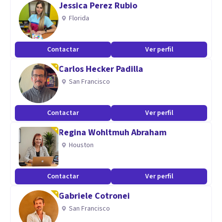
Jessica Perez Rubio
Florida
✨ Si sientes que es momento de priorizarte y empezar a
sanar desde ti, estaré aquí para acompañarte.
Contactar
Ver perfil
📅 Agenda tu sesión online o presencial.
Carlos Hecker Padilla
San Francisco
Contactar
Ver perfil
Regina Wohltmuh Abraham
Houston
Contactar
Ver perfil
Gabriele Cotronei
San Francisco