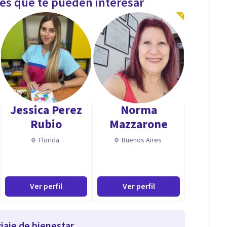
les que te pueden interesar
Jessica Perez
Norma
Rubio
Mazzarone
Florida
Buenos Aires
Ver perfil
Ver perfil
iaje de bienestar