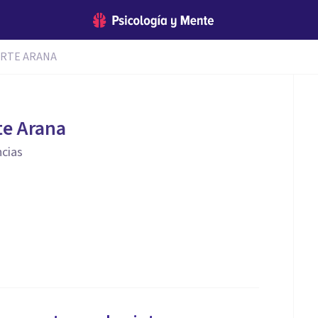
ARTE ARANA
te Arana
ncias