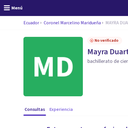
Menú
Ecuador
Coronel Marcelino Maridueña
MAYRA DU
No verificado
Mayra Duar
bachillerato de cie
Consultas
Experiencia