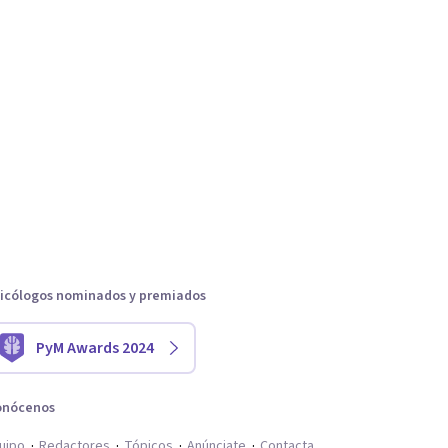
icólogos nominados y premiados
PyM Awards 2024
onócenos
uipo
Redactores
Tópicos
Anúnciate
Contacta