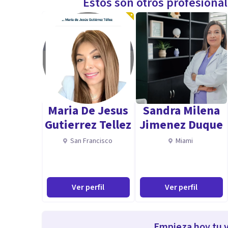
Estos son otros profesiona
Maria De Jesus
Sandra Milena
Gutierrez Tellez
Jimenez Duque
San Francisco
Miami
Ver perfil
Ver perfil
Empieza hoy tu v