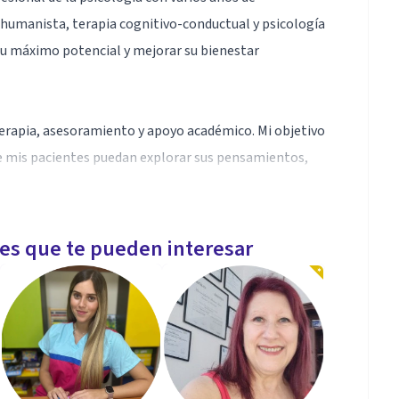
 humanista, terapia cognitivo-conductual y psicología
 su máximo potencial y mejorar su bienestar
oterapia, asesoramiento y apoyo académico. Mi objetivo
ue mis pacientes puedan explorar sus pensamientos,
resión, manejo de la ansiedad, aumentar la
les que te pueden interesar
etida con la confidencialidad y el respeto hacia mis