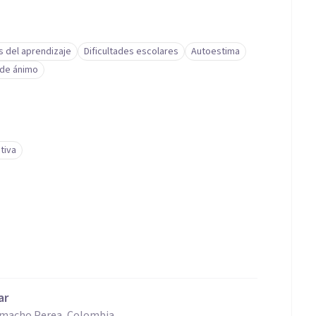
s del aprendizaje
Dificultades escolares
Autoestima
 de ánimo
tiva
ar
Camacho Perea, Colombia