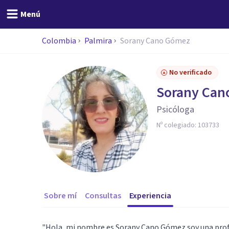
Menú
Colombia
Palmira
Sorany Cano Gómez
No verificado
Sorany Can
Psicóloga
Nº colegiado:
103733
Sobre mí
Consultas
Experiencia
"Hola, mi nombre es Sorany Cano Gómez soy una profes