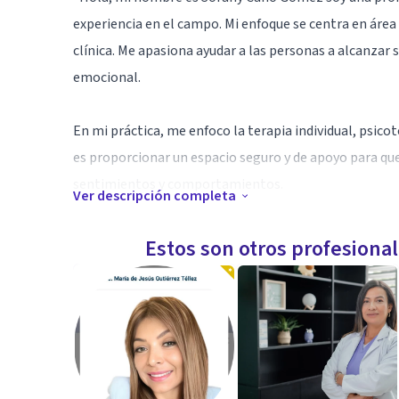
experiencia en el campo. Mi enfoque se centra en área
clínica. Me apasiona ayudar a las personas a alcanzar
emocional.
En mi práctica, me enfoco la terapia individual, psic
es proporcionar un espacio seguro y de apoyo para q
sentimientos y comportamientos.
Ver descripción completa
Me gustaría trabajar contigo para el manejo de la dep
Estos son otros profesiona
autoestima, ataques de pánico, duelos. Estoy comprom
pacientes.
¿En qué puedo ayudarte hoy?"
Especialidad