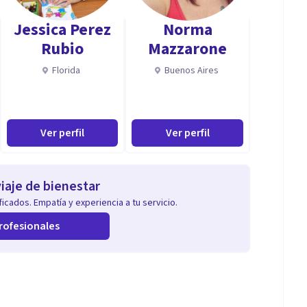
uctual, con experiencia en el campo educativo, la
Jessica Perez
Norma
dagógica, acompañamiento en duelo, depresión, estrés,
Rubio
Mazzarone
Florida
Buenos Aires
aciente, comunicación asertiva, capacidad de análisis,
Ver perfil
Ver perfil
iaje de bienestar
icados. Empatía y experiencia a tu servicio.
rofesionales