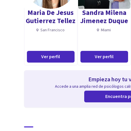
Soy psicóloga con enfoque humanista y cognitivo cond
Maria De Jesus
Sandra Milena
infancia, dificultades de aprendizaje, orientación pe
Gutierrez Tellez
Jimenez Duque
ataques de pánico, ansiedad
San Francisco
Miami
Aptitudes
Poseo aptitudes como la escucha activa, la empatía, p
Ver perfil
Ver perfil
con ética profesional y manejo del estrés.
Empieza hoy tu v
Accede a una amplia red de psicólogos calif
Encuentra p