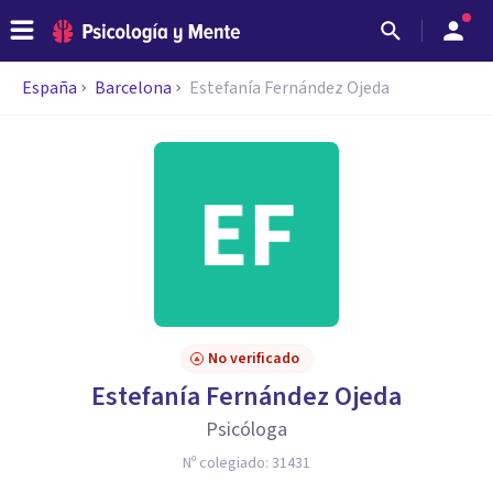
España
Barcelona
Estefanía Fernández Ojeda
No verificado
Estefanía Fernández Ojeda
Psicóloga
Nº colegiado:
31431