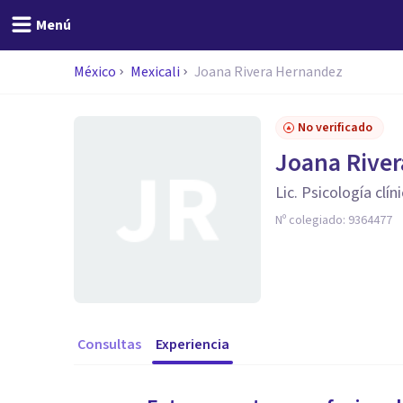
Menú
México
Mexicali
Joana Rivera Hernandez
No verificado
Joana Rive
Lic. Psicología clín
Nº colegiado:
9364477
Consultas
Experiencia