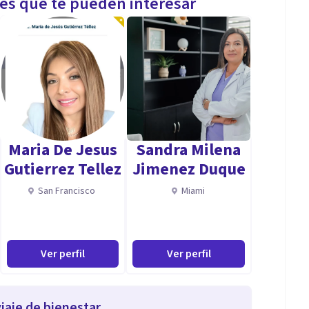
les que te pueden interesar
Maria De Jesus
Sandra Milena
Gutierrez Tellez
Jimenez Duque
San Francisco
Miami
Ver perfil
Ver perfil
iaje de bienestar