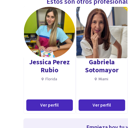
Estos son otros profesiona
Jessica Perez
Gabriela
Rubio
Sotomayor
Florida
Miami
Ver perfil
Ver perfil
Empieza hoy tu v