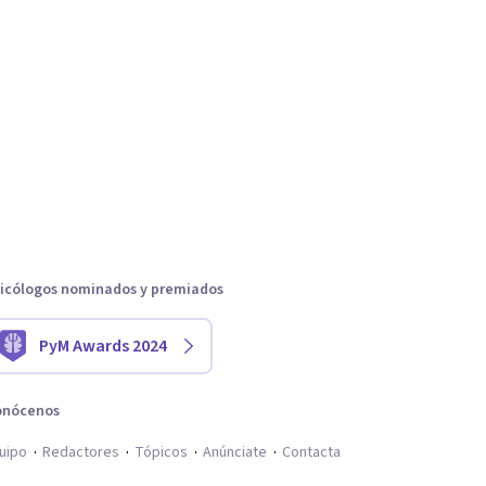
icólogos nominados y premiados
PyM Awards 2024
onócenos
uipo
Redactores
Tópicos
Anúnciate
Contacta