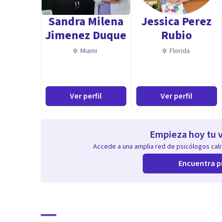
Especialidad
Sandra Milena
Jessica Perez
Clínica con adolescentes y adultos.
Jimenez Duque
Rubio
Aptitudes
Miami
Florida
Mi enfoque humano y empático.
Ver perfil
Ver perfil
Empieza hoy tu v
Accede a una amplia red de psicólogos calif
Encuentra p