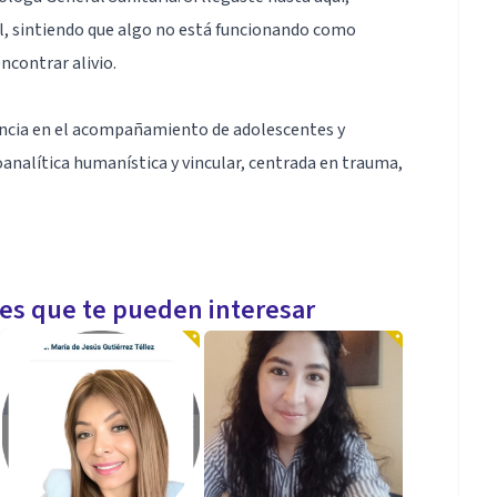
, sintiendo que algo no está funcionando como
contrar alivio.
encia en el acompañamiento de adolescentes y
analítica humanística y vincular, centrada en trauma,
de partida para el cambio. Por eso, en cada encuentro
nal, donde puedas sentirte escuchado sin juicio, y con
les que te pueden interesar
uello que hoy te duele.
pre es fácil, pero es el primer paso hacia un mayor
 simplemente sentís que algo en tu vida necesita ser
ibir por privado o por agenda, me encatará conocerte!