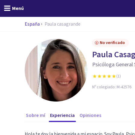
Menú
España
Paula casagrande
No verificado
Paula Casa
Psicóloga General 
(
1
)
Nº colegiado:
M-42576
Sobre mí
Experiencia
Opiniones
Hola te doy la bienvenida a mi espacio. Soy Paula, Psic