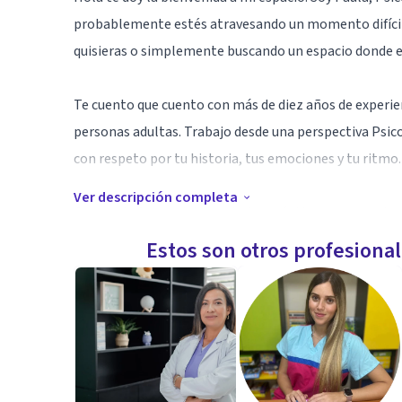
probablemente estés atravesando un momento difícil
quisieras o simplemente buscando un espacio donde en
Te cuento que cuento con más de diez años de experi
personas adultas. Trabajo desde una perspectiva Psico
con respeto por tu historia, tus emociones y tu ritmo.
Ver descripción completa
Creo en la fuerza del vínculo terapéutico como punto 
priorizo generar un espacio cálido, cuidado y profesio
Estos son otros profesiona
la confianza necesaria para empezar a transformar aq
La decisión de empezar un proceso terapéutico no siem
bienestar. Si estás pasando por un momento difícil, o
atendido, te invito a que lo hablemos. Me puedes escr