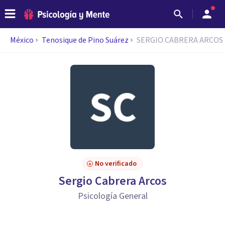
México
Tenosique de Pino Suárez
SERGIO CABRERA ARCOS
No verificado
Sergio Cabrera Arcos
Psicología General