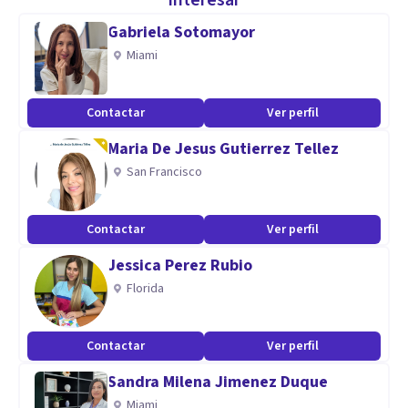
interesar
emocional diaria y en consecuencia mejorar la relación con
Gabriela Sotomayor
los alimentos y la tierra.
Miami
Contactar
Ver perfil
Maria De Jesus Gutierrez Tellez
San Francisco
Contactar
Ver perfil
Jessica Perez Rubio
Florida
Contactar
Ver perfil
Sandra Milena Jimenez Duque
Miami