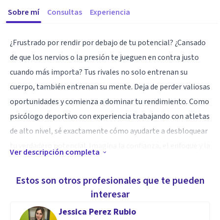
Sobre mí
Consultas
Experiencia
¿Frustrado por rendir por debajo de tu potencial? ¿Cansado
de que los nervios o la presión te jueguen en contra justo
cuando más importa? Tus rivales no solo entrenan su
cuerpo, también entrenan su mente. Deja de perder valiosas
oportunidades y comienza a dominar tu rendimiento. Como
psicólogo deportivo con experiencia trabajando con atletas
de alto nivel, sé exactamente cómo ayudarte a desbloquear
tu verdadero potencial. Imagina la confianza, el enfoque y la
Ver descripción completa
resiliencia que podrías tener. ¡Es momento de que tu mente
sea tu mayor aliada, no tu peor enemigo!
Estos son otros profesionales que te pueden
interesar
Especialidad
Jessica Perez Rubio
Me especializo en deporte, aunque también sé que todo lo