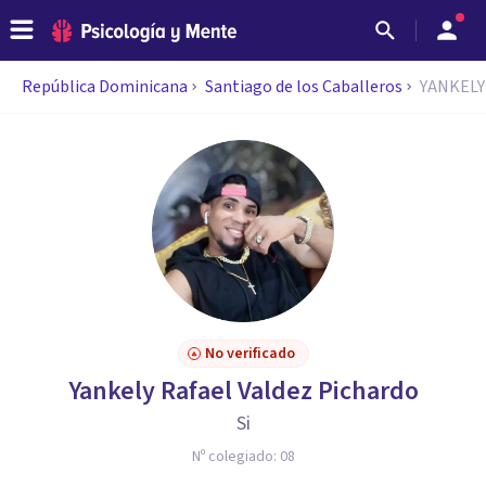
República Dominicana
Santiago de los Caballeros
YANKELY
No verificado
Yankely Rafael Valdez Pichardo
Si
Nº colegiado:
08