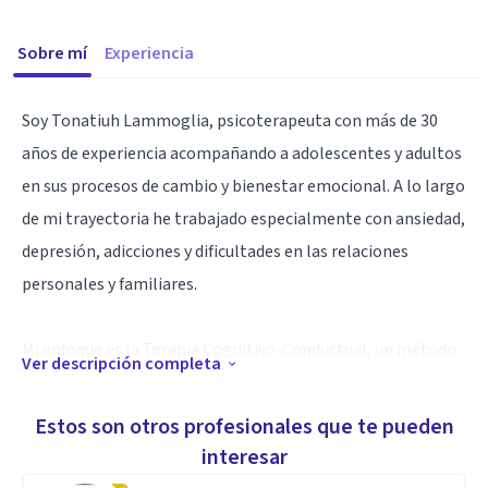
Sobre mí
Experiencia
Soy Tonatiuh Lammoglia, psicoterapeuta con más de 30
años de experiencia acompañando a adolescentes y adultos
en sus procesos de cambio y bienestar emocional. A lo largo
de mi trayectoria he trabajado especialmente con ansiedad,
depresión, adicciones y dificultades en las relaciones
personales y familiares.
Mi enfoque es la Terapia Cognitivo-Conductual, un método
Ver descripción completa
práctico y eficaz que te ayuda a identificar los pensamientos
que generan malestar y a transformarlos para responder a
Estos son otros profesionales que te pueden
las situaciones de manera más clara y saludable. Este tipo
interesar
de terapia ha demostrado ser especialmente útil en casos