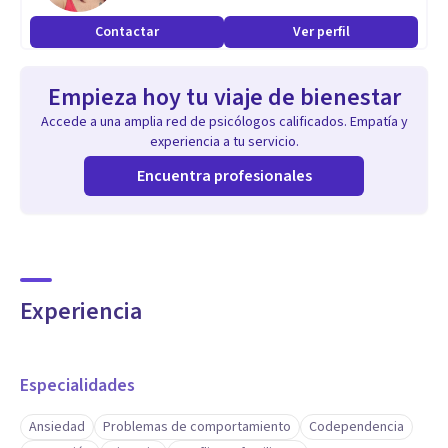
Maestro en Terapia Cognitivo Conductual.
Contactar
Ver perfil
Algunos padecimientos entre los cuales la Terapia
Cognitivo Conductual se especializa son los siguientes:
Empieza hoy tu viaje de bienestar
TOC,
Accede a una amplia red de psicólogos calificados. Empatía y
Depresión,
experiencia a tu servicio.
Ansiedad,
Encuentra profesionales
Inseguridad,
Alcance de metas y objetivos.
Aptitudes
Experiencia
Tengo 30 años de experiencia como psicoterapéuta.
Experiencia en adicciones,
Adolescentes y adultos, ansiedad y depresión entre otros.
Especialidades
Ansiedad
Problemas de comportamiento
Codependencia