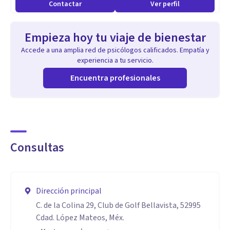
Contactar
Ver perfil
autocrítica excesiva, regulación emocional, ansiedad
funcional, estrés y burnout. Acompaño a personas que
Empieza hoy tu viaje de bienestar
presentan dificultades en sus relaciones, patrones
Accede a una amplia red de psicólogos calificados. Empatía y
relacionales repetitivos, dependencia emocional y secuelas
experiencia a tu servicio.
de vínculos con dinámicas narcisistas.
Encuentra profesionales
También abordo temas como toma de decisiones,
inseguridad personal, dificultad para poner límites,
organización interna, claridad emocional y procesos de
Consultas
cambio personal o profesional.
Mi enfoque se centra en ayudar a las personas a comprender
Dirección principal
sus patrones, desarrollar herramientas prácticas y
C. de la Colina 29, Club de Golf Bellavista, 52995
construir una relación más consciente consigo mismas y
Cdad. López Mateos, Méx.
con su entorno.