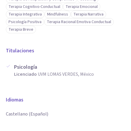
Terapia Cognitivo-Conductual
Terapia Emocional
desarrollen criterio para tomar decisiones distintas.
Terapia Integrativa
Mindfulness
Terapia Narrativa
Psicología Positiva
Terapia Racional Emotiva Conductual
Mi enfoque se caracteriza por ser directo, estructurado y
Terapia Breve
adaptable a cada proceso, cuidando siempre que el espacio
sea seguro, pero también significativo. El objetivo no es
Titulaciones
generar dependencia, sino fortalecer la autonomía, la
responsabilidad personal y una relación más consciente
Psicología
consigo mismo.
Licenciado
UVM LOMAS VERDES, México
Idiomas
Castellano (Español)