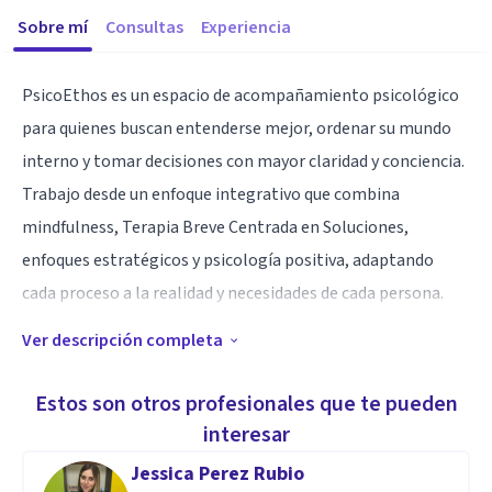
Sobre mí
Consultas
Experiencia
PsicoEthos es un espacio de acompañamiento psicológico
para quienes buscan entenderse mejor, ordenar su mundo
interno y tomar decisiones con mayor claridad y conciencia.
Trabajo desde un enfoque integrativo que combina
mindfulness, Terapia Breve Centrada en Soluciones,
enfoques estratégicos y psicología positiva, adaptando
cada proceso a la realidad y necesidades de cada persona.
Ver descripción completa
Este espacio está dirigido a adultos, estudiantes y
profesionales que atraviesan momentos de cambio, presión
Estos son otros profesionales que te pueden
o cuestionamiento personal, y que desean desarrollar una
interesar
relación más clara consigo mismos, con sus emociones y
Jessica Perez Rubio
con su forma de decidir.