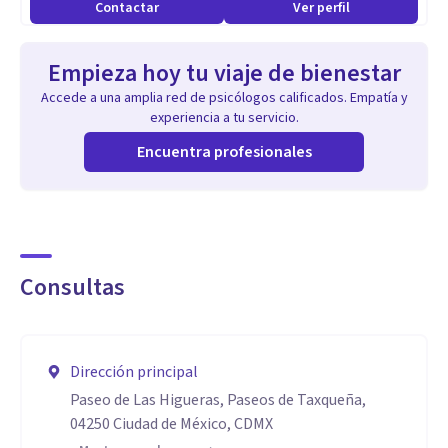
Contactar
Ver perfil
Realidad Virtual.
Empieza hoy tu viaje de bienestar
Habilidad para crear un espacio terapéutico seguro,
Accede a una amplia red de psicólogos calificados. Empatía y
empático y de confianza.
experiencia a tu servicio.
Encuentra profesionales
Escucha activa y comunicación clara, facilitando que los
pacientes se sientan comprendidos.
Enfoque humanista que respeta la individualidad y el ritmo
Consultas
de cada persona.
Colaboración interdisciplinaria con otros profesionales de
Dirección principal
la salud.
Paseo de Las Higueras, Paseos de Taxqueña,
04250 Ciudad de México, CDMX