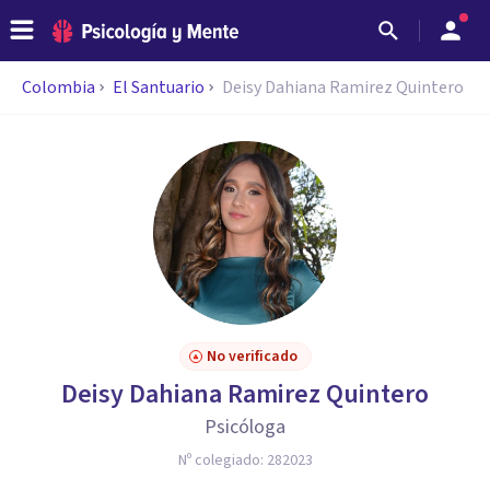
Colombia
El Santuario
Deisy Dahiana Ramirez Quintero
No verificado
Deisy Dahiana Ramirez Quintero
Psicóloga
Nº colegiado:
282023