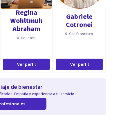
nto en momentos críticos.
Regina
Gabriele
Wohltmuh
Cotronei
Abraham
San Francisco
Houston
Ver perfil
Ver perfil
ancia decisional + contención emocional).
a merece respeto.
iaje de bienestar
icados. Empatía y experiencia a tu servicio.
rofesionales