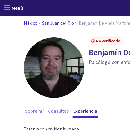
Menú
México
San Juan del Río
Benjamín De Anda Martín
No verificado
Benjamín D
Psicólogo con enfo
Sobre mí
Consultas
Experiencia
Terapia con calidez humana