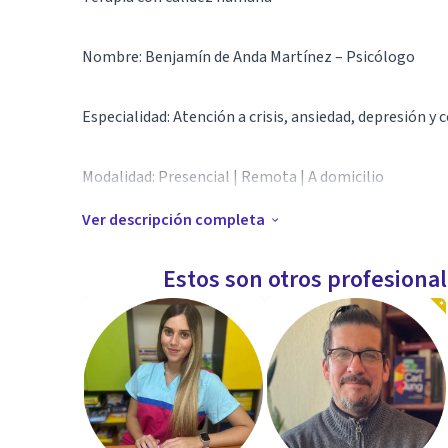
Nombre: Benjamín de Anda Martínez – Psicólogo
Especialidad: Atención a crisis, ansiedad, depresión 
Modalidad: Presencial | Remota | A domicilio
Ver descripción completa
Especialidad
¿Quién soy?
Estos son otros profesiona
Psicólogo especializado en:
✔ Ansiedad y depresión
✔ Crisis emocionales y psicóticas
✔ Prevención de suicidio