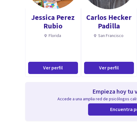
Experiencia en contención emocional y acompañamie
Jessica Perez
Carlos Hecker
Aptitudes
Rubio
Padilla
Mi enfoque terapéutico
Florida
San Francisco
Basado en la escucha empática y profunda.
Ver perfil
Ver perfil
Uso de técnicas modernas (psicología clínica + reson
Enfoque humano: cada paciente es único, cada histori
Empieza hoy tu v
Accede a una amplia red de psicólogos calif
Encuentra p