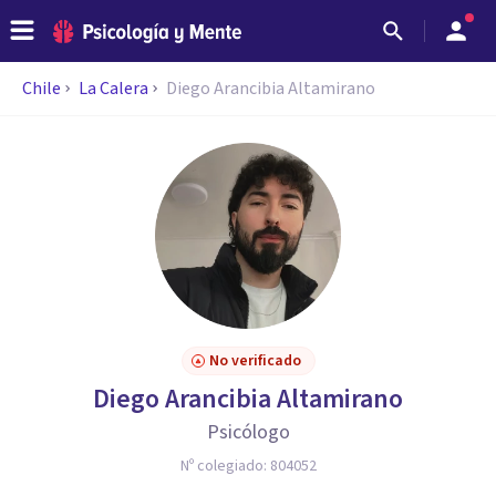
Chile
La Calera
Diego Arancibia Altamirano
No verificado
Diego Arancibia Altamirano
Psicólogo
Nº colegiado:
804052