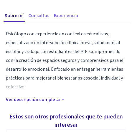
Sobre mí
Consultas
Experiencia
Psicólogo con experiencia en contextos educativos,
especializado en intervención clínica breve, salud mental
escolar y trabajo con estudiantes del PIE. Comprometido
con la creación de espacios seguros y comprensivos para el
desarrollo emocional. Enfocado en entregar herramientas
prácticas para mejorar el bienestar psicosocial individual y
colectivo.
Ver descripción completa
Actualmente me desempeño como psicólogo en La Calera
en Psique y Praxis, y también en La Ligua en centro Khunpay
Estos son otros profesionales que te pueden
interesar
Especialidad