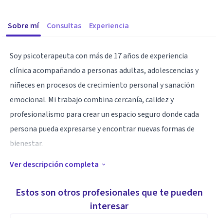
Sobre mí
Consultas
Experiencia
Soy psicoterapeuta con más de 17 años de experiencia
clínica acompañando a personas adultas, adolescencias y
niñeces en procesos de crecimiento personal y sanación
emocional. Mi trabajo combina cercanía, calidez y
profesionalismo para crear un espacio seguro donde cada
persona pueda expresarse y encontrar nuevas formas de
bienestar.
Ver descripción completa
Especialidad
Estoy especializada en el acompañamiento a
Estos son otros profesionales que te pueden
sobrevivientes de violencia sexual infantil y en la prevención
interesar
del desgaste laboral en equipos de trabajo. Cuento con