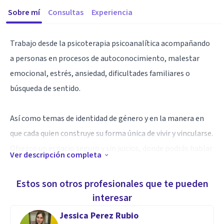
Sobre mí
Consultas
Experiencia
Trabajo desde la psicoterapia psicoanalítica acompañando
a personas en procesos de autoconocimiento, malestar
emocional, estrés, ansiedad, dificultades familiares o
búsqueda de sentido.
Así como temas de identidad de género y en la manera en
que cada quien construye su forma única de vivir y vincularse.
Ofrezco un espacio seguro y sin juicios, donde podrás hablar
Ver descripción completa
libremente y encontrar nuevas formas de estar contigo y
con los demás.
Estos son otros profesionales que te pueden
interesar
Especialidad
Jessica Perez Rubio
Soy psicoterapeuta en psicoanálisis, con un diplomado en